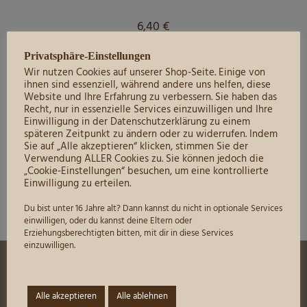
6,40
€
Grundpreis:
6,40
€
/
l
Privatsphäre-Einstellungen
inkl. 19 % MwSt.
Wir nutzen Cookies auf unserer Shop-Seite. Einige von
ihnen sind essenziell, während andere uns helfen, diese
zzgl.
Versandkosten
Website und Ihre Erfahrung zu verbessern. Sie haben das
Recht, nur in essenzielle Services einzuwilligen und Ihre
Einwilligung in der Datenschutzerklärung zu einem
Zum Produkt
späteren Zeitpunkt zu ändern oder zu widerrufen. Indem
Sie auf „Alle akzeptieren“ klicken, stimmen Sie der
Qualitätsweine
,
Roséweine
,
Unser Sortiment
,
Weine mild
Verwendung ALLER Cookies zu. Sie können jedoch die
„Cookie-Einstellungen“ besuchen, um eine kontrollierte
Einwilligung zu erteilen.
Du bist unter 16 Jahre alt? Dann kannst du nicht in optionale Services
einwilligen, oder du kannst deine Eltern oder
Erziehungsberechtigten bitten, mit dir in diese Services
einzuwilligen.
Mein Konto
Alle akzeptieren
Alle ablehnen
Preisliste zum Download