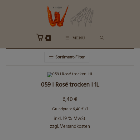
Zum
Inhalt
springen
0
MENÜ
Sortiment-Filter
059 I Rosé trocken I 1L
6,40
€
Grundpreis:
6,40
€
/
l
inkl. 19 % MwSt.
zzgl.
Versandkosten