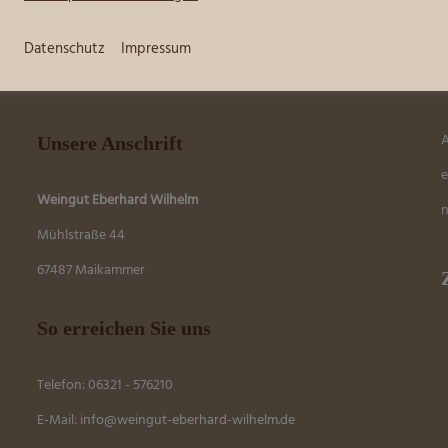
Datenschutz
Impressum
A
Unsere Anschrift
e
Weingut Eberhard Wilhelm
n
Mühlstraße 44
67487 Maikammer
So erreichen Sie uns
Telefon: 06321 - 576210
E-Mail:
info@weingut-eberhard-wilhelm.de