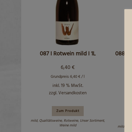
087 I Rotwein mild I 1L
088 I 
6,40
€
Grundpreis:
6,40
€
/
l
inkl. 19 % MwSt.
zzgl.
Versandkosten
Zum Produkt
mild
,
Qualitätsweine
,
Rotweine
,
Unser Sortiment
,
Weine mild
mild
,
Qua