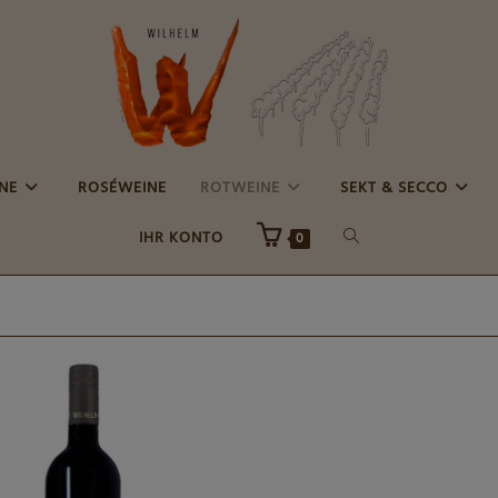
E
ROSÉWEINE
ROTWEINE
SEKT & SECCO
WEBSITE-
IHR KONTO
0
SUCHE
UMSCHALTEN