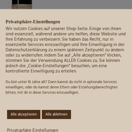
Privatsphäre-Einstellungen
Wir nutzen Cookies auf unserer Shop-Seite. Einige von ihnen
sind essenziell, während andere uns helfen, diese Website und
Ihre Erfahrung zu verbessern. Sie haben das Recht, nur in
essenzielle Services einzuwilligen und Ihre Einwilligung in der
Datenschutzerklärung zu einem späteren Zeitpunkt zu ändern
Dornfelder Rotwein mild I
oder zu widerrufen. Indem Sie auf „Alle akzeptieren“ klicken,
0,75L
stimmen Sie der Verwendung ALLER Cookies zu. Sie können
jedoch die „Cookie-Einstellungen“ besuchen, um eine
kontrollierte Einwilligung zu erteilen.
6,60
€
Du bist unter 16 Jahre alt? Dann kannst du nicht in optionale Services
Grundpreis:
8,80
€
/
l
einwilligen, oder du kannst deine Eltern oder Erziehungsberechtigten
inkl. 19 % MwSt.
bitten, mit dir in diese Services einzuwilligen.
zzgl.
Versandkosten
Alle akzeptieren
Alle ablehnen
Zum Produkt
litätsweine
,
Rotweine
,
Unser Sortiment
,
Privatsphäre-Einstellungen
Weine mild