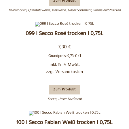
Zum Produkt
halbtrocken
,
Qualitätsweine
,
Rotweine
,
Unser Sortiment
,
Weine halbtrocken
099 I Secco Rosé trocken I 0,75L
7,30
€
Grundpreis:
9,73
€
/
l
inkl. 19 % MwSt.
zzgl.
Versandkosten
Zum Produkt
Secco
,
Unser Sortiment
100 I Secco Fabian Weiß trocken I 0,75L