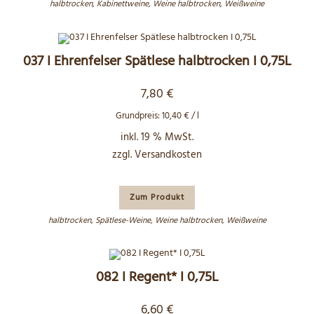
halbtrocken
,
Kabinettweine
,
Weine halbtrocken
,
Weißweine
037 I Ehrenfelser Spätlese halbtrocken I 0,75L
7,80
€
Grundpreis:
10,40
€
/
l
inkl. 19 % MwSt.
zzgl.
Versandkosten
Zum Produkt
halbtrocken
,
Spätlese-Weine
,
Weine halbtrocken
,
Weißweine
082 I Regent* I 0,75L
6,60
€