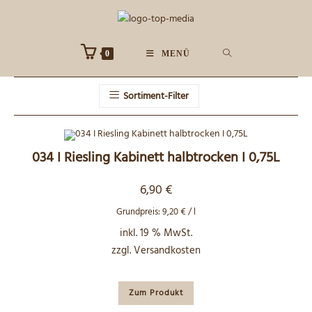
Zum
Inhalt
springen
0
MENÜ
Sortiment-Filter
034 I Riesling Kabinett halbtrocken I 0,75L
6,90
€
Grundpreis:
9,20
€
/
l
inkl. 19 % MwSt.
zzgl.
Versandkosten
Zum Produkt