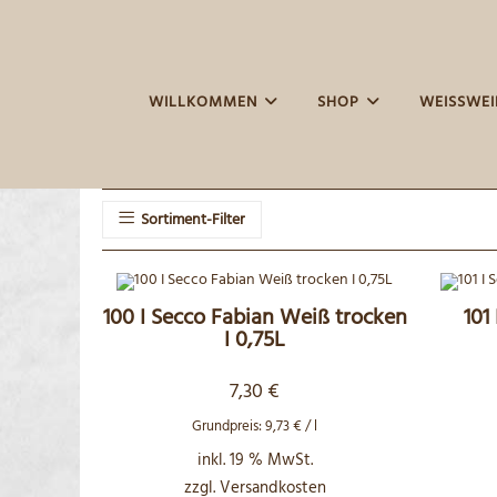
Zum
Inhalt
springen
WILLKOMMEN
SHOP
WEISSWEIN
Sortiment-Filter
100 I Secco Fabian Weiß trocken
101
I 0,75L
7,30
€
Grundpreis:
9,73
€
/
l
inkl. 19 % MwSt.
zzgl.
Versandkosten