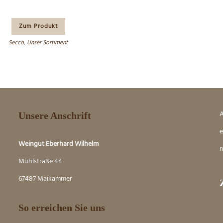
Zum Produkt
Secco
,
Unser Sortiment
A
Unsere Anschrift
e
Weingut Eberhard Wilhelm
n
Mühlstraße 44
67487 Maikammer
So erreichen Sie uns