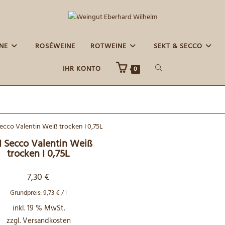
E
ROSÉWEINE
ROTWEINE
SEKT & SECCO
WEBSITE-
IHR KONTO
0
SUCHE
UMSCHALTEN
 I Secco Valentin Weiß
trocken I 0,75L
7,30
€
Grundpreis:
9,73
€
/
l
inkl. 19 % MwSt.
zzgl.
Versandkosten