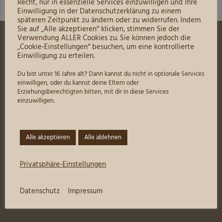
Recht, nur in essenzielle Services einzuwilligen und Ihre
Einwilligung in der Datenschutzerklärung zu einem
späteren Zeitpunkt zu ändern oder zu widerrufen. Indem
Sie auf „Alle akzeptieren“ klicken, stimmen Sie der
Verwendung ALLER Cookies zu. Sie können jedoch die
„Cookie-Einstellungen“ besuchen, um eine kontrollierte
Mein Konto
Einwilligung zu erteilen.
Preisliste zum Download
Du bist unter 16 Jahre alt? Dann kannst du nicht in optionale Services
einwilligen, oder du kannst deine Eltern oder
AGB
Erziehungsberechtigten bitten, mit dir in diese Services
einzuwilligen.
Impressum
Datenschutz
Alle akzeptieren
Alle ablehnen
Versand- & Zahlungsbedingungen
Widerrufsbelehrung & Widerrufsformular
Privatsphäre-Einstellungen
Datenschutz
Impressum
Unsere Anschrift