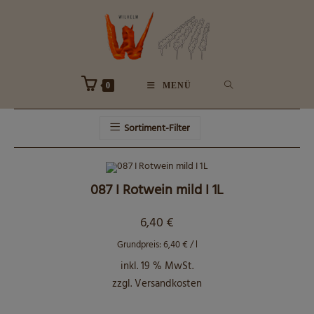
Zum
Inhalt
springen
0
MENÜ
Sortiment-Filter
087 I Rotwein mild I 1L
6,40
€
Grundpreis:
6,40
€
/
l
inkl. 19 % MwSt.
zzgl.
Versandkosten