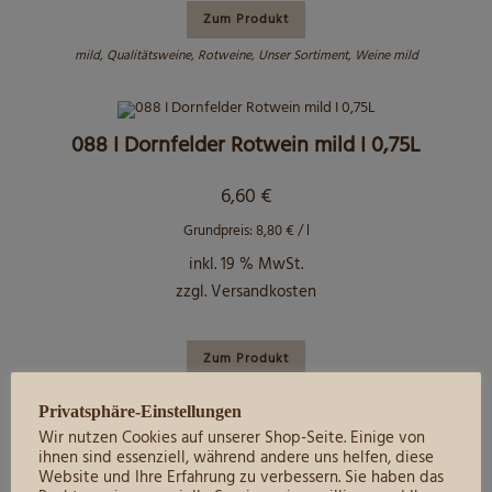
Zum Produkt
mild
,
Qualitätsweine
,
Rotweine
,
Unser Sortiment
,
Weine mild
088 I Dornfelder Rotwein mild I 0,75L
6,60
€
Grundpreis:
8,80
€
/
l
inkl. 19 % MwSt.
zzgl.
Versandkosten
Zum Produkt
mild
,
Qualitätsweine
,
Rotweine
,
Unser Sortiment
,
Weine mild
Privatsphäre-Einstellungen
Wir nutzen Cookies auf unserer Shop-Seite. Einige von
ihnen sind essenziell, während andere uns helfen, diese
Website und Ihre Erfahrung zu verbessern. Sie haben das