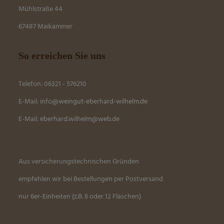
Mühlstraße 44
67487 Maikammer
So erreichen Sie uns
Telefon: 06321 - 576210
E-Mail:
info@weingut-eberhard-wilhelm.de
E-Mail:
eber
hard.wilhelm@web.de
Aus versicherungstechnischen Gründen
empfehlen wir bei Bestellungen per Postversand
nur 6er-Einheiten (z.B. 6 oder 12 Flaschen)