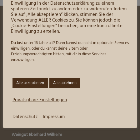
Einwilligung in der Datenschutzerklärung zu einem
späteren Zeitpunkt zu ändern oder zu widerrufen. Indem
Sie auf „Alle akzeptieren“ klicken, stimmen Sie der
Verwendung ALLER Cookies zu. Sie können jedoch die
Mein Konto
„Cookie-Einstellungen“ besuchen, um eine kontrollierte
Einwilligung zu erteilen.
Preisliste zum Download
Du bist unter 16 Jahre alt? Dann kannst du nicht in optionale Services
AGB
einwilligen, oder du kannst deine Eltern oder
Erziehungsberechtigten bitten, mit dir in diese Services
Impressum
einzuwilligen.
Datenschutz
Versand- & Zahlungsbedingungen
Alle akzeptieren
Alle ablehnen
Widerrufsbelehrung & Widerrufsformular
Privatsphäre-Einstellungen
Unsere Anschrift
Datenschutz
Impressum
Weingut Eberhard Wilhelm