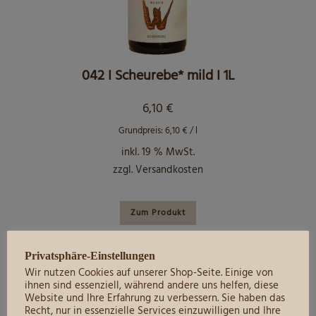
042 I Scheurebe* mild I 1L
6,10
€
Grundpreis:
6,10
€
/
l
inkl. 19 % MwSt.
zzgl.
Versandkosten
Zum Produkt
mild
,
Qualitätsweine
,
Weine mild
,
Weißweine
Privatsphäre-Einstellungen
Wir nutzen Cookies auf unserer Shop-Seite. Einige von
ihnen sind essenziell, während andere uns helfen, diese
Website und Ihre Erfahrung zu verbessern. Sie haben das
Recht, nur in essenzielle Services einzuwilligen und Ihre