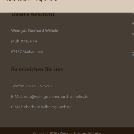
Datenschutz
Impressum
A
Unsere Anschrift
e
Weingut Eberhard Wilhelm
n
Mühlstraße 44
67487 Maikammer
So erreichen Sie uns
Telefon: 06321 - 576210
E-Mail:
info@weingut-eberhard-wilhelm.de
E-Mail:
eber
hard.wilhelm@web.de
Copyright 2026 - Weingut Eberhard Wilhelm