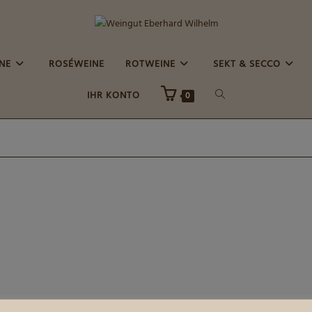
E
ROSÉWEINE
ROTWEINE
SEKT & SECCO
WEBSITE-
IHR KONTO
0
SUCHE
UMSCHALTEN