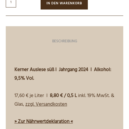
056
IN DEN WARENKORB
I
Kerner
Auslese
süß
I
BESCHREIBUNG
0,5L
Menge
Kerner Auslese süß I Jahrgang 2024 I Alkohol:
9,5% Vol.
17,60 € je Liter I
8,80 € / 0,5 L
inkl. 19% MwSt. &
Glas,
zzgl. Versandkosten
» Zur Nährwertdeklaration «