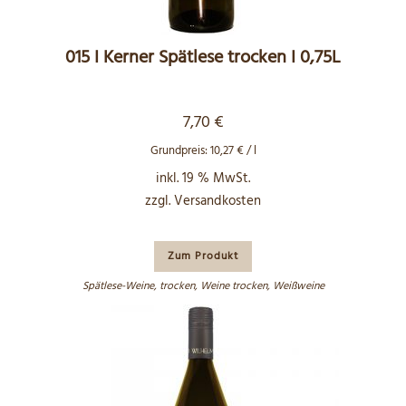
015 I Kerner Spätlese trocken I 0,75L
7,70
€
Grundpreis:
10,27
€
/
l
inkl. 19 % MwSt.
zzgl.
Versandkosten
Zum Produkt
Spätlese-Weine
,
trocken
,
Weine trocken
,
Weißweine