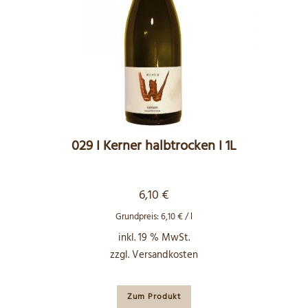
029 I Kerner halbtrocken I 1L
6,10
€
Grundpreis:
6,10
€
/
l
inkl. 19 % MwSt.
zzgl.
Versandkosten
Zum Produkt