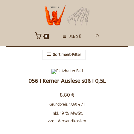
Zum
Inhalt
springen
0
MENÜ
Sortiment-Filter
056 I Kerner Auslese süß I 0,5L
8,80
€
Grundpreis:
17,60
€
/
l
inkl. 19 % MwSt.
zzgl.
Versandkosten