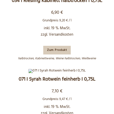
034 I Riesling Kabinett halbtrocken I 0,75L
6,90
€
Grundpreis:
9,20
€
/
l
inkl. 19 % MwSt.
zzgl.
Versandkosten
Zum Produkt
halbtrocken
,
Kabinettweine
,
Weine halbtrocken
,
Weißweine
071 I Syrah Rotwein feinherb I 0,75L
7,10
€
Grundpreis:
9,47
€
/
l
inkl. 19 % MwSt.
zzgl.
Versandkosten