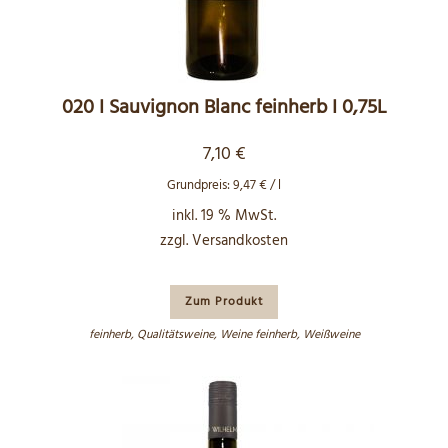
020 I Sauvignon Blanc feinherb I 0,75L
7,10
€
Grundpreis:
9,47
€
/
l
inkl. 19 % MwSt.
zzgl.
Versandkosten
Zum Produkt
feinherb
,
Qualitätsweine
,
Weine feinherb
,
Weißweine