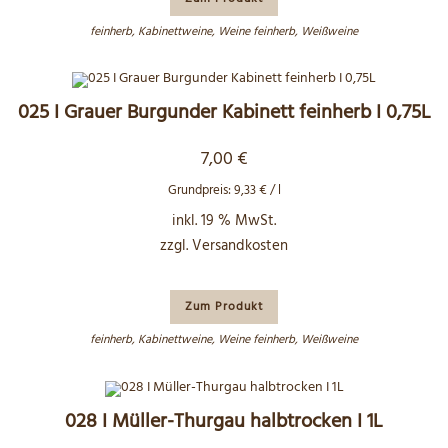
feinherb
,
Kabinettweine
,
Weine feinherb
,
Weißweine
025 I Grauer Burgunder Kabinett feinherb I 0,75L
7,00
€
Grundpreis:
9,33
€
/
l
inkl. 19 % MwSt.
zzgl.
Versandkosten
Zum Produkt
feinherb
,
Kabinettweine
,
Weine feinherb
,
Weißweine
028 I Müller-Thurgau halbtrocken I 1L