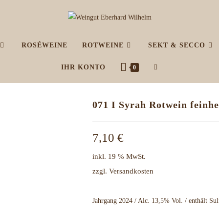
ROSÉWEINE
ROTWEINE
SEKT & SECCO
WEBSITE-
IHR KONTO
0
SUCHE
071 I Syrah Rotwein feinhe
UMSCHALTEN
7,10
€
inkl. 19 % MwSt.
zzgl.
Versandkosten
Jahrgang 2024 / Alc. 13,5% Vol. / enthält Sul