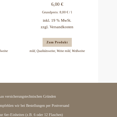
6,00
€
Grundpreis:
8,00
€
/
l
inkl. 19 % MwSt.
zzgl.
Versandkosten
Zum Produkt
ßweine
mild
,
Qualitätsweine
,
Weine mild
,
Weißweine
us versicherungstechnischen Gründen
mpfehlen wir bei Bestellungen per Postversand
ur 6er-Einheiten (z.B. 6 oder 12 Flaschen)