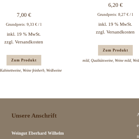
6,20
€
7,00
€
Grundpreis:
8,27
€
/
l
inkl. 19 % MwSt.
Grundpreis:
9,33
€
/
l
zzgl.
Versandkosten
inkl. 19 % MwSt.
zzgl.
Versandkosten
Zum Produkt
Zum Produkt
mild
,
Qualitätsweine
,
Weine mild
,
Wei
Kabinettweine
,
Weine feinherb
,
Weißweine
Unsere Anschrift
A
e
Weingut Eberhard Wilhelm
n