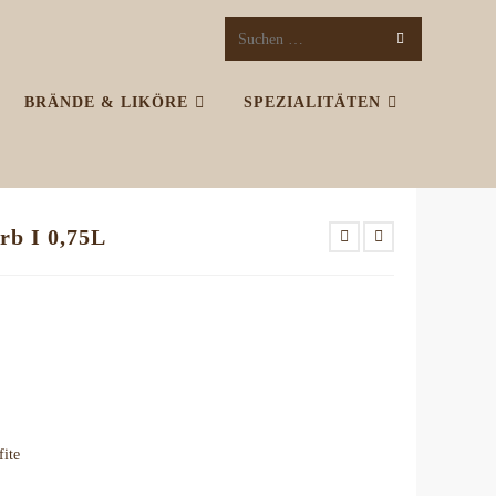
SUCHE
Diese
STARTEN
Website
BRÄNDE & LIKÖRE
SPEZIALITÄTEN
durchsuchen
rb I 0,75L
fite