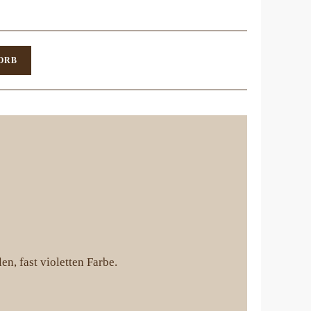
ORB
n, fast violetten Farbe.