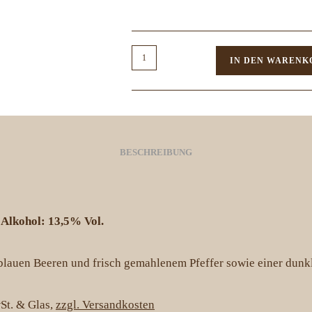
071
IN DEN WARENK
I
Syrah
Rotwein
feinherb
I
BESCHREIBUNG
0,75L
Menge
Alkohol: 13,5% Vol.
blauen Beeren und frisch gemahlenem Pfeffer sowie einer dunkle
St. & Glas,
zzgl. Versandkosten