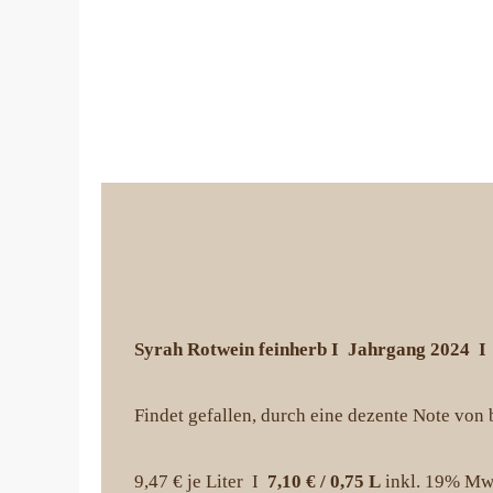
Syrah Rotwein feinherb I Jahrgang 2024 I 
Findet gefallen, durch eine dezente Note von 
9,47 € je Liter I
7,10 € / 0,75 L
inkl. 19% Mw