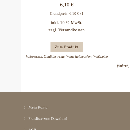
6,10
€
Grundpreis:
6,10
€
/
l
inkl. 19 % MwSt.
zzgl.
Versandkosten
Zum Produkt
halbtrocken
,
Qualitätsweine
,
Weine halbtrocken
,
Weißweine
feinherb
,
Mein Konto
Preisliste zum Download
AGB