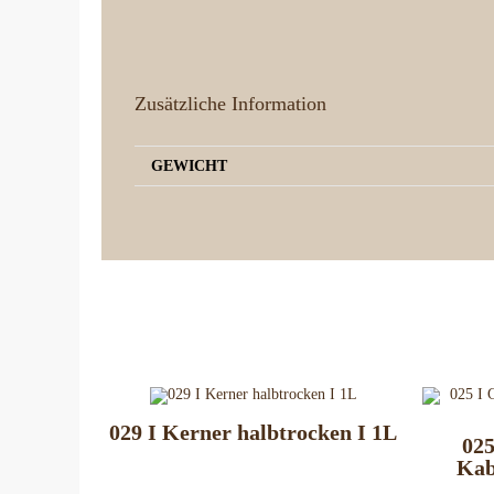
Zusätzliche Information
GEWICHT
029 I Kerner halbtrocken I 1L
025
Kab