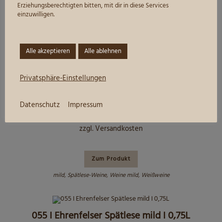
Erziehungsberechtigten bitten, mit dir in diese Services
Zum Produkt
einzuwilligen.
Kabinettweine
,
mild
,
Weine mild
,
Weißweine
Alle akzeptieren
Alle ablehnen
054 I Kerner Spätlese mild I 0,75L
Privatsphäre-Einstellungen
7,70
€
Grundpreis:
10,27
€
/
l
Datenschutz
Impressum
inkl. 19 % MwSt.
zzgl.
Versandkosten
Zum Produkt
mild
,
Spätlese-Weine
,
Weine mild
,
Weißweine
055 I Ehrenfelser Spätlese mild I 0,75L