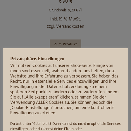
6,90
€
Grundpreis:
9,20
€
/
l
inkl. 19 % MwSt.
zzgl.
Versandkosten
Zum Produkt
mild
,
Qualitätsweine
,
Weine mild
,
Weißweine
Privatsphäre-Einstellungen
Wir nutzen Cookies auf unserer Shop-Seite. Einige von
ihnen sind essenziell, während andere uns helfen, diese
Website und Ihre Erfahrung zu verbessern. Sie haben das
051 I Weißburgunder mild I 0,75L
Recht, nur in essenzielle Services einzuwilligen und Ihre
Einwilligung in der Datenschutzerklärung zu einem
6,70
€
späteren Zeitpunkt zu ändern oder zu widerrufen. Indem
Sie auf „Alle akzeptieren“ klicken, stimmen Sie der
Grundpreis:
8,93
€
/
l
Verwendung ALLER Cookies zu. Sie können jedoch die
„Cookie-Einstellungen“ besuchen, um eine kontrollierte
inkl. 19 % MwSt.
Einwilligung zu erteilen.
zzgl.
Versandkosten
Du bist unter 16 Jahre alt? Dann kannst du nicht in optionale Services
einwilligen, oder du kannst deine Eltern oder