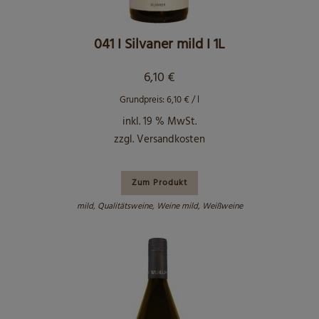
041 I Silvaner mild I 1L
6,10
€
Grundpreis:
6,10
€
/
l
inkl. 19 % MwSt.
zzgl.
Versandkosten
Zum Produkt
mild
,
Qualitätsweine
,
Weine mild
,
Weißweine