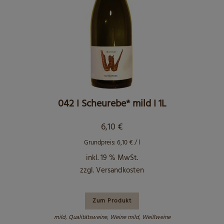
042 I Scheurebe* mild I 1L
6,10
€
Grundpreis:
6,10
€
/
l
inkl. 19 % MwSt.
zzgl.
Versandkosten
Zum Produkt
mild
,
Qualitätsweine
,
Weine mild
,
Weißweine