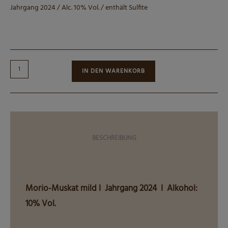
Jahrgang 2024 / Alc. 10% Vol. / enthält Sulfite
046
IN DEN WARENKORB
I
Morio-
Muskat
mild
I
BESCHREIBUNG
0,75L
Menge
Morio-Muskat mild I Jahrgang 2024 I Alkohol:
10% Vol.