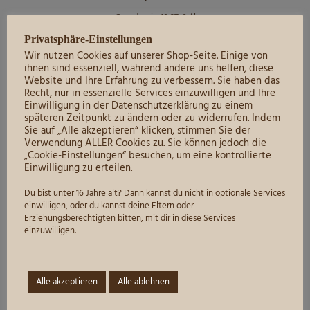
Grundpreis:
10,27
€
/
l
inkl. 19 % MwSt.
Privatsphäre-Einstellungen
zzgl.
Versandkosten
Wir nutzen Cookies auf unserer Shop-Seite. Einige von
ihnen sind essenziell, während andere uns helfen, diese
Website und Ihre Erfahrung zu verbessern. Sie haben das
Recht, nur in essenzielle Services einzuwilligen und Ihre
Zum Produkt
Einwilligung in der Datenschutzerklärung zu einem
späteren Zeitpunkt zu ändern oder zu widerrufen. Indem
Spätlese-Weine
,
trocken
,
Weine trocken
,
Weißweine
Sie auf „Alle akzeptieren“ klicken, stimmen Sie der
Verwendung ALLER Cookies zu. Sie können jedoch die
„Cookie-Einstellungen“ besuchen, um eine kontrollierte
037 I Ehrenfelser Spätlese halbtrocken I 0,75L
Einwilligung zu erteilen.
Du bist unter 16 Jahre alt? Dann kannst du nicht in optionale Services
einwilligen, oder du kannst deine Eltern oder
7,80
€
Erziehungsberechtigten bitten, mit dir in diese Services
einzuwilligen.
Grundpreis:
10,40
€
/
l
inkl. 19 % MwSt.
zzgl.
Versandkosten
Alle akzeptieren
Alle ablehnen