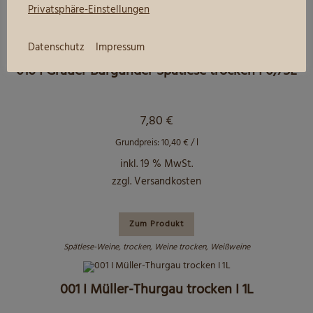
Zum Produkt
Privatsphäre-Einstellungen
halbtrocken
,
Spätlese-Weine
,
Weine halbtrocken
,
Weißweine
Datenschutz
Impressum
016 I Grauer Burgunder Spätlese trocken I 0,75L
7,80
€
Grundpreis:
10,40
€
/
l
inkl. 19 % MwSt.
zzgl.
Versandkosten
Zum Produkt
Spätlese-Weine
,
trocken
,
Weine trocken
,
Weißweine
001 I Müller-Thurgau trocken I 1L