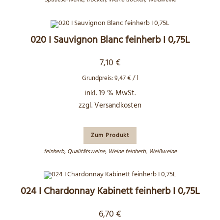
Spätlese-Weine
,
trocken
,
Weine trocken
,
Weißweine
020 I Sauvignon Blanc feinherb I 0,75L
7,10
€
Grundpreis:
9,47
€
/
l
inkl. 19 % MwSt.
zzgl.
Versandkosten
Zum Produkt
feinherb
,
Qualitätsweine
,
Weine feinherb
,
Weißweine
024 I Chardonnay Kabinett feinherb I 0,75L
6,70
€