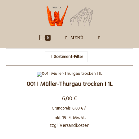
Zum
Inhalt
springen
0
MENÜ
Sortiment-Filter
001 I Müller-Thurgau trocken I 1L
6,00
€
Grundpreis:
6,00
€
/
l
inkl. 19 % MwSt.
zzgl.
Versandkosten