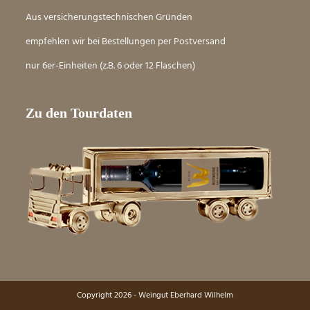
Aus versicherungstechnischen Gründen
empfehlen wir bei Bestellungen per Postversand
nur 6er-Einheiten (z.B. 6 oder 12 Flaschen)
Zu den Tourdaten
Copyright 2026 - Weingut Eberhard Wilhelm