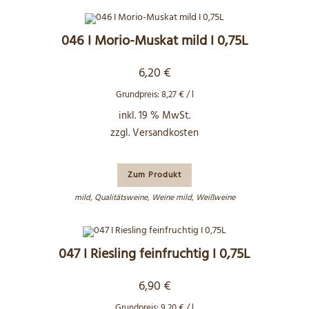
046 I Morio-Muskat mild I 0,75L
6,20
€
Grundpreis:
8,27
€
/
l
inkl. 19 % MwSt.
zzgl.
Versandkosten
Zum Produkt
mild
,
Qualitätsweine
,
Weine mild
,
Weißweine
047 I Riesling feinfruchtig I 0,75L
6,90
€
Grundpreis:
9,20
€
/
l