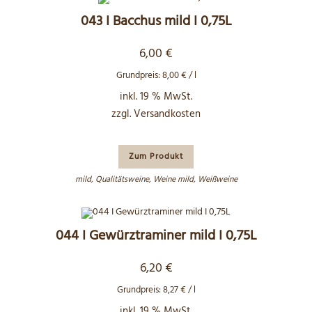
043 I Bacchus mild I 0,75L
6,00
€
Grundpreis:
8,00
€
/
l
inkl. 19 % MwSt.
zzgl.
Versandkosten
Zum Produkt
mild
,
Qualitätsweine
,
Weine mild
,
Weißweine
044 I Gewürztraminer mild I 0,75L
6,20
€
Grundpreis:
8,27
€
/
l
inkl. 19 % MwSt.