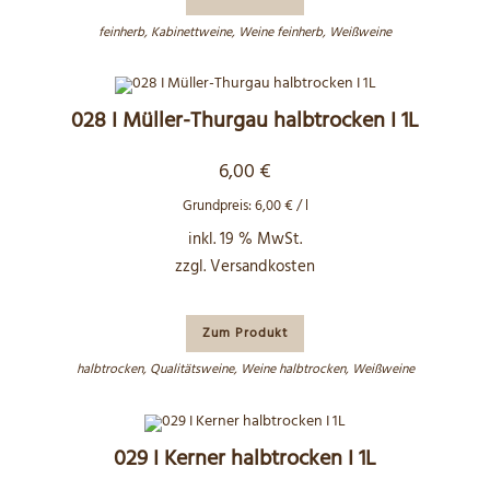
feinherb
,
Kabinettweine
,
Weine feinherb
,
Weißweine
028 I Müller-Thurgau halbtrocken I 1L
6,00
€
Grundpreis:
6,00
€
/
l
inkl. 19 % MwSt.
zzgl.
Versandkosten
Zum Produkt
halbtrocken
,
Qualitätsweine
,
Weine halbtrocken
,
Weißweine
029 I Kerner halbtrocken I 1L