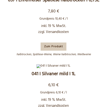
037 I Ehrenfelser Spätlese halbtrocken I 0,75L
7,80
€
Grundpreis:
10,40
€
/
l
inkl. 19 % MwSt.
zzgl.
Versandkosten
Zum Produkt
halbtrocken
,
Spätlese-Weine
,
Weine halbtrocken
,
Weißweine
041 I Silvaner mild I 1L
6,10
€
Grundpreis:
6,10
€
/
l
inkl. 19 % MwSt.
zzgl.
Versandkosten