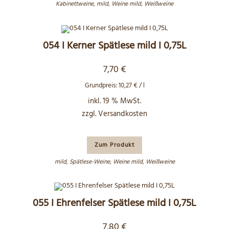
Kabinettweine
,
mild
,
Weine mild
,
Weißweine
054 I Kerner Spätlese mild I 0,75L
7,70
€
Grundpreis:
10,27
€
/
l
inkl. 19 % MwSt.
zzgl.
Versandkosten
Zum Produkt
mild
,
Spätlese-Weine
,
Weine mild
,
Weißweine
055 I Ehrenfelser Spätlese mild I 0,75L
7,80
€