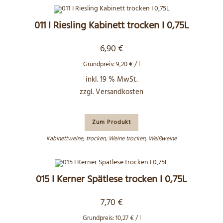
011 I Riesling Kabinett trocken I 0,75L
6,90
€
Grundpreis:
9,20
€
/
l
inkl. 19 % MwSt.
zzgl.
Versandkosten
Zum Produkt
Kabinettweine
,
trocken
,
Weine trocken
,
Weißweine
015 I Kerner Spätlese trocken I 0,75L
7,70
€
Grundpreis:
10,27
€
/
l