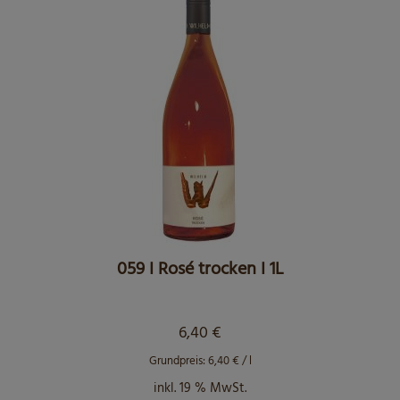
059 I Rosé trocken I 1L
6,40
€
Grundpreis:
6,40
€
/
l
inkl. 19 % MwSt.