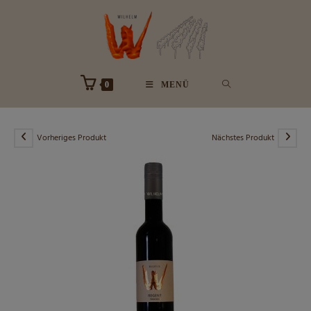
Zum
Inhalt
springen
0
MENÜ
Vorheriges Produkt
Nächstes Produkt