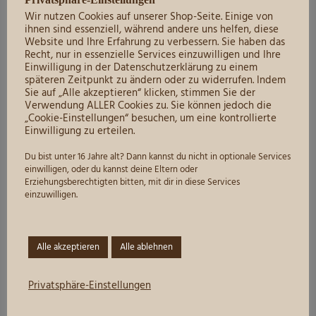
047 I Riesling feinfruchtig I 0,75L
Wir nutzen Cookies auf unserer Shop-Seite. Einige von
ihnen sind essenziell, während andere uns helfen, diese
Website und Ihre Erfahrung zu verbessern. Sie haben das
6,90
€
Recht, nur in essenzielle Services einzuwilligen und Ihre
Einwilligung in der Datenschutzerklärung zu einem
Grundpreis:
9,20
€
/
l
späteren Zeitpunkt zu ändern oder zu widerrufen. Indem
Sie auf „Alle akzeptieren“ klicken, stimmen Sie der
inkl. 19 % MwSt.
Verwendung ALLER Cookies zu. Sie können jedoch die
zzgl.
Versandkosten
„Cookie-Einstellungen“ besuchen, um eine kontrollierte
Einwilligung zu erteilen.
Du bist unter 16 Jahre alt? Dann kannst du nicht in optionale Services
Zum Produkt
einwilligen, oder du kannst deine Eltern oder
mild
,
Qualitätsweine
,
Weine mild
,
Weißweine
Erziehungsberechtigten bitten, mit dir in diese Services
einzuwilligen.
Alle akzeptieren
Alle ablehnen
Privatsphäre-Einstellungen