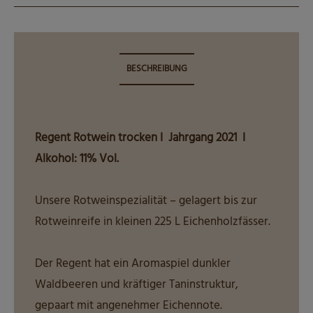
Regent
Rotwein
trocken
I
BESCHREIBUNG
0,5L
Menge
Regent Rotwein trocken I Jahrgang 2021 I
Alkohol: 11% Vol.
Unsere Rotweinspezialität – gelagert bis zur
Rotweinreife in kleinen 225 L Eichenholzfässer.
Der Regent hat ein Aromaspiel dunkler
Waldbeeren und kräftiger Taninstruktur,
gepaart mit angenehmer Eichennote.