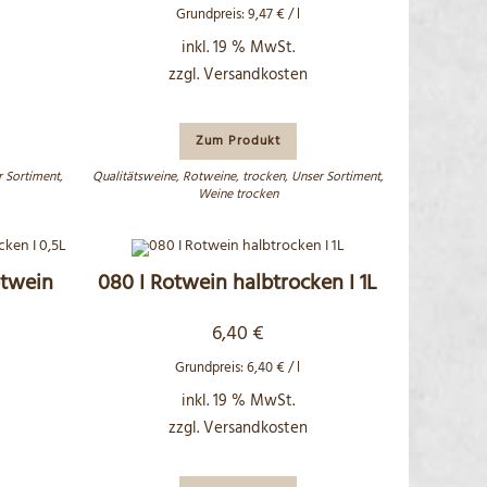
Grundpreis:
9,47
€
/
l
inkl. 19 % MwSt.
zzgl.
Versandkosten
Zum Produkt
 Sortiment
,
Qualitätsweine
,
Rotweine
,
trocken
,
Unser Sortiment
,
Weine trocken
otwein
080 I Rotwein halbtrocken I 1L
6,40
€
Grundpreis:
6,40
€
/
l
inkl. 19 % MwSt.
zzgl.
Versandkosten