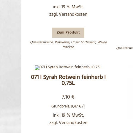
inkl. 19 % MwSt.
zzgl.
Versandkosten
Zum Produkt
Qualitätsweine
,
Rotweine
,
Unser Sortiment
,
Weine
trocken
Qualitätsw
071 I Syrah Rotwein feinherb I
0,75L
7,10
€
Grundpreis:
9,47
€
/
l
inkl. 19 % MwSt.
zzgl.
Versandkosten