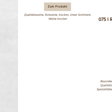
Zum Produkt
Qualitätsweine
,
Rotweine
,
trocken
,
Unser Sortiment
,
075 I 
Weine trocken
Besonder
Qualität
Spezialitäte