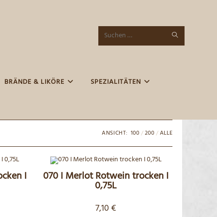
SUCHE
Diese
STARTEN
Website
durchsuchen
BRÄNDE & LIKÖRE
SPEZIALITÄTEN
ANSICHT:
100
200
ALLE
ocken I
070 I Merlot Rotwein trocken I
0,75L
7,10
€