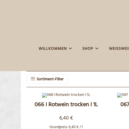
Zum
Inhalt
springen
WILLKOMMEN
SHOP
WEISSWEIN
Sortiment-Filter
066 I Rotwein trocken I 1L
067
6,40
€
Grundpreis:
6,40
€
/
l