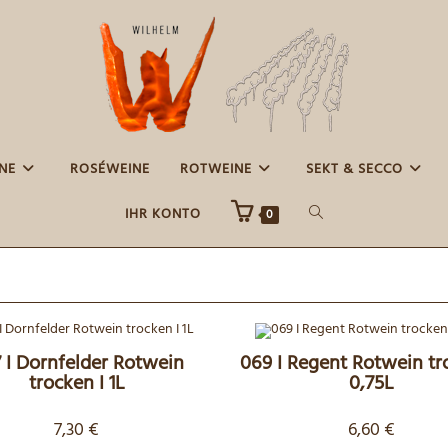
E
ROSÉWEINE
ROTWEINE
SEKT & SECCO
WEBSITE-
IHR KONTO
0
SUCHE
UMSCHALTEN
 I Dornfelder Rotwein
069 I Regent Rotwein tr
trocken I 1L
0,75L
7,30
€
6,60
€