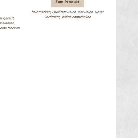
Zum Produkt
halbtrocken
,
Qualitätsweine
,
Rotweine
,
Unser
Sortiment
,
Weine halbtrocken
s gereift
,
ialitäten
,
ine trocken