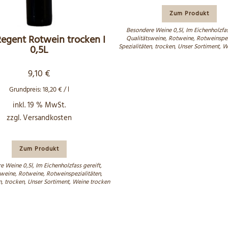
Zum Produkt
Besondere Weine 0,5l
,
Im Eichenholzfas
Regent Rotwein trocken I
Qualitätsweine
,
Rotweine
,
Rotweinspez
Spezialitäten
,
trocken
,
Unser Sortiment
,
We
0,5L
9,10
€
Grundpreis:
18,20
€
/
l
inkl. 19 % MwSt.
zzgl.
Versandkosten
Zum Produkt
e Weine 0,5l
,
Im Eichenholzfass gereift
,
sweine
,
Rotweine
,
Rotweinspezialitäten
,
n
,
trocken
,
Unser Sortiment
,
Weine trocken