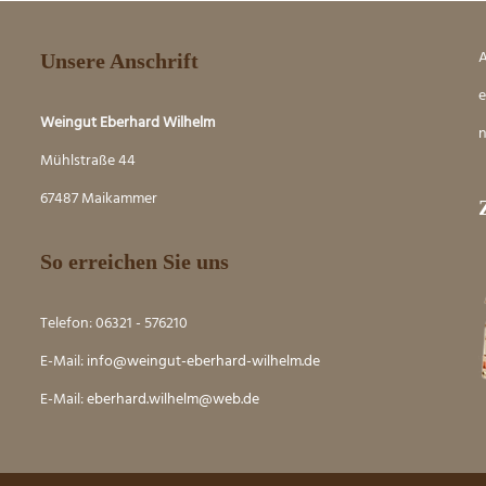
A
Unsere Anschrift
e
Weingut Eberhard Wilhelm
n
Mühlstraße 44
67487 Maikammer
So erreichen Sie uns
Telefon: 06321 - 576210
E-Mail:
info@weingut-eberhard-wilhelm.de
E-Mail:
eber
hard.wilhelm@web.de