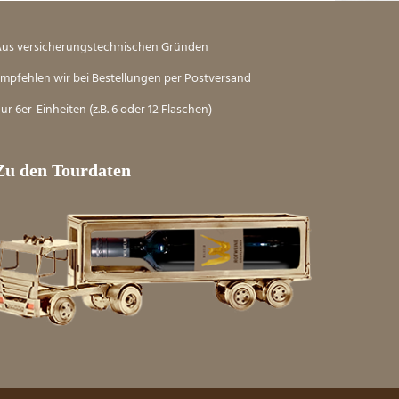
us versicherungstechnischen Gründen
mpfehlen wir bei Bestellungen per Postversand
ur 6er-Einheiten (z.B. 6 oder 12 Flaschen)
Zu den Tourdaten