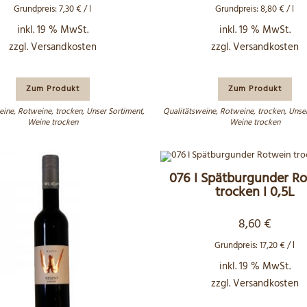
Grundpreis:
7,30
€
/
l
Grundpreis:
8,80
€
/
l
inkl. 19 % MwSt.
inkl. 19 % MwSt.
zzgl.
Versandkosten
zzgl.
Versandkosten
Zum Produkt
Zum Produkt
eine
,
Rotweine
,
trocken
,
Unser Sortiment
,
Qualitätsweine
,
Rotweine
,
trocken
,
Unser
Weine trocken
Weine trocken
076 I Spätburgunder R
trocken I 0,5L
8,60
€
Grundpreis:
17,20
€
/
l
inkl. 19 % MwSt.
zzgl.
Versandkosten